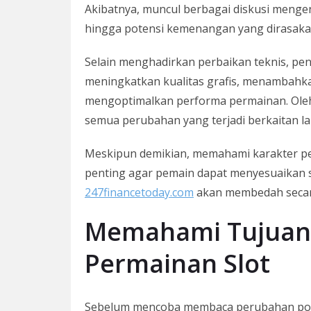
Akibatnya, muncul berbagai diskusi menge
hingga potensi kemenangan yang dirasaka
Selain menghadirkan perbaikan teknis, p
meningkatkan kualitas grafis, menambahka
mengoptimalkan performa permainan. Oleh
semua perubahan yang terjadi berkaitan 
Meskipun demikian, memahami karakter pe
penting agar pemain dapat menyesuaikan st
247financetoday.com
akan membedah secara
Memahami Tujuan
Permainan Slot
Sebelum mencoba membaca perubahan pol