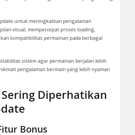
pdate untuk meningkatkan pengalaman
lan visual, mempercepat proses loading,
kan kompatibilitas permainan pada berbagai
tabilitas sistem agar permainan berjalan lebih
enikmati pengalaman bermain yang lebih nyaman
Sering Diperhatikan
pdate
Fitur Bonus