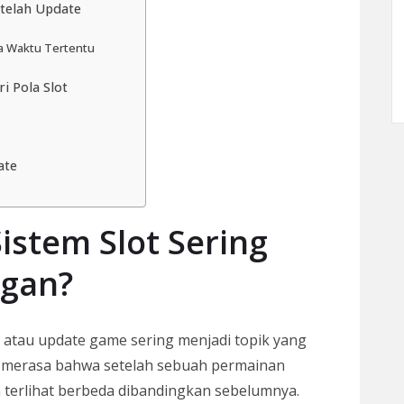
telah Update
ka Waktu Tertentu
i Pola Slot
ate
stem Slot Sering
ngan?
 atau update game sering menjadi topik yang
 merasa bahwa setelah sebuah permainan
terlihat berbeda dibandingkan sebelumnya.