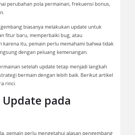
nai perubahan pola permainan, frekuensi bonus,
n.
engembang biasanya melakukan update untuk
n fitur baru, memperbaiki bug, atau
 karena itu, pemain perlu memahami bahwa tidak
langsung dengan peluang kemenangan.
rmainan setelah update tetap menjadi langkah
rategi bermain dengan lebih baik. Berikut artikel
 rinci.
 Update pada
a, pemain perlu mengetahui alasan pengembang