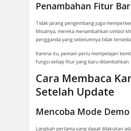
Penambahan Fitur Ba
Tidak jarang pengembang juga memperkena
Misalnya, mereka menambahkan simbol khu
pengganda yang sebelumnya tidak tersedia
Karena itu, pemain perlu mempelajari kem
fungsi setiap fitur yang baru ditambahkan.
Cara Membaca Kar
Setelah Update
Mencoba Mode Demo T
Langkah pertama yang dapat dilakukan ada