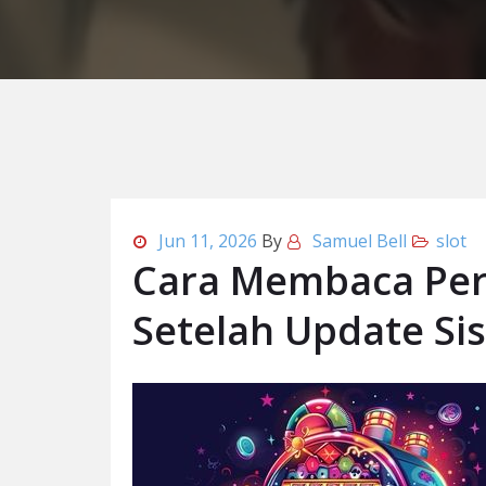
Jun 11, 2026
By
Samuel Bell
slot
Cara Membaca Per
Setelah Update Si