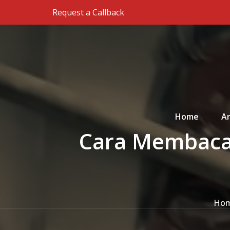
Skip to the content
Request a Callback
Primary Menu
Home
A
Cara Membaca 
Ho