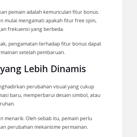
ikan pemain adalah kemunculan fitur bonus.
 mulai mengamati apakah fitur free spin,
gan frekuensi yang berbeda.
cak, pengamatan terhadap fitur bonus dapat
mainan setelah pembaruan.
 yang Lebih Dinamis
nghadirkan perubahan visual yang cukup
asi baru, memperbarui desain simbol, atau
uruhan.
n menarik. Oleh sebab itu, pemain perlu
dan perubahan mekanisme permainan.