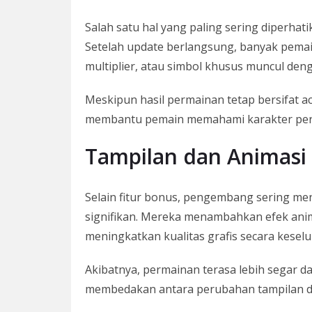
Salah satu hal yang paling sering diperhat
Setelah update berlangsung, banyak pemain
multiplier, atau simbol khusus muncul den
Meskipun hasil permainan tetap bersifat a
membantu pemain memahami karakter per
Tampilan dan Animasi
Selain fitur bonus, pengembang sering me
signifikan. Mereka menambahkan efek anim
meningkatkan kualitas grafis secara kesel
Akibatnya, permainan terasa lebih segar da
membedakan antara perubahan tampilan 