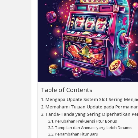
Table of Contents
Mengapa Update Sistem Slot Sering Menja
Memahami Tujuan Update pada Permainan
Tanda-Tanda yang Sering Diperhatikan Pe
Perubahan Frekuensi Fitur Bonus
Tampilan dan Animasi yang Lebih Dinamis
Penambahan Fitur Baru