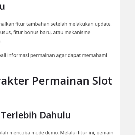
ru
lkan fitur tambahan setelah melakukan update.
sus, fitur bonus baru, atau mekanisme
.
bali informasi permainan agar dapat memahami
akter Permainan Slot
erlebih Dahulu
lah mencoba mode demo. Melalui fitur ini, pemain