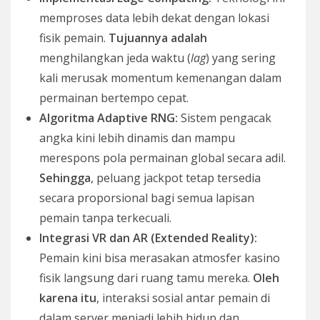
memproses data lebih dekat dengan lokasi
fisik pemain.
Tujuannya adalah
menghilangkan jeda waktu (
lag
) yang sering
kali merusak momentum kemenangan dalam
permainan bertempo cepat.
Algoritma Adaptive RNG:
Sistem pengacak
angka kini lebih dinamis dan mampu
merespons pola permainan global secara adil.
Sehingga
, peluang jackpot tetap tersedia
secara proporsional bagi semua lapisan
pemain tanpa terkecuali.
Integrasi VR dan AR (Extended Reality):
Pemain kini bisa merasakan atmosfer kasino
fisik langsung dari ruang tamu mereka.
Oleh
karena itu
, interaksi sosial antar pemain di
dalam server menjadi lebih hidup dan