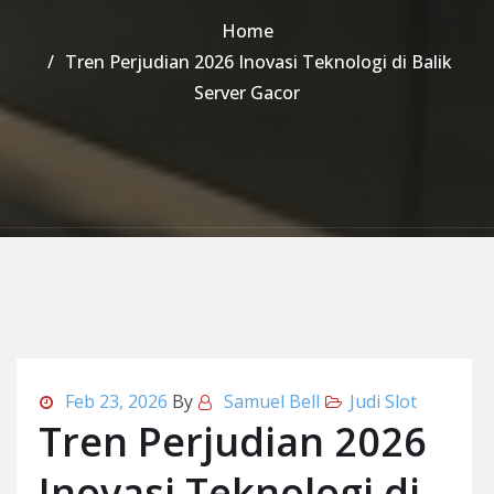
Home
Tren Perjudian 2026 Inovasi Teknologi di Balik
Server Gacor
Feb 23, 2026
By
Samuel Bell
Judi Slot
Tren Perjudian 2026
Inovasi Teknologi di