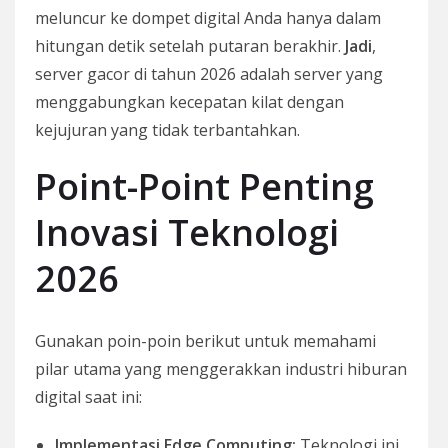
meluncur ke dompet digital Anda hanya dalam
hitungan detik setelah putaran berakhir.
Jadi
,
server gacor di tahun 2026 adalah server yang
menggabungkan kecepatan kilat dengan
kejujuran yang tidak terbantahkan.
Point-Point Penting
Inovasi Teknologi
2026
Gunakan poin-poin berikut untuk memahami
pilar utama yang menggerakkan industri hiburan
digital saat ini:
Implementasi Edge Computing:
Teknologi ini