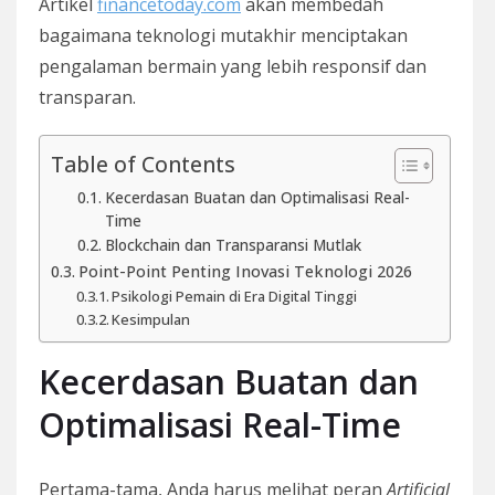
Artikel
financetoday.com
akan membedah
bagaimana teknologi mutakhir menciptakan
pengalaman bermain yang lebih responsif dan
transparan.
Table of Contents
Kecerdasan Buatan dan Optimalisasi Real-
Time
Blockchain dan Transparansi Mutlak
Point-Point Penting Inovasi Teknologi 2026
Psikologi Pemain di Era Digital Tinggi
Kesimpulan
Kecerdasan Buatan dan
Optimalisasi Real-Time
Pertama-tama, Anda harus melihat peran
Artificial