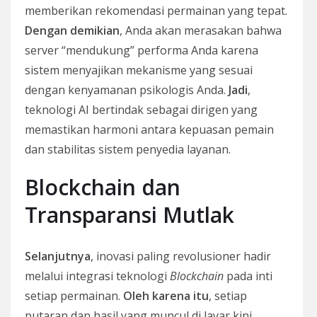
memberikan rekomendasi permainan yang tepat.
Dengan demikian
, Anda akan merasakan bahwa
server “mendukung” performa Anda karena
sistem menyajikan mekanisme yang sesuai
dengan kenyamanan psikologis Anda.
Jadi
,
teknologi AI bertindak sebagai dirigen yang
memastikan harmoni antara kepuasan pemain
dan stabilitas sistem penyedia layanan.
Blockchain dan
Transparansi Mutlak
Selanjutnya
, inovasi paling revolusioner hadir
melalui integrasi teknologi
Blockchain
pada inti
setiap permainan.
Oleh karena itu
, setiap
putaran dan hasil yang muncul di layar kini