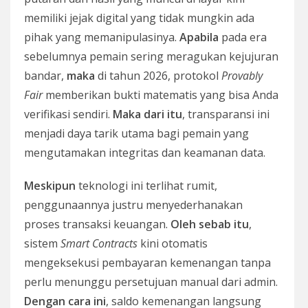
memiliki jejak digital yang tidak mungkin ada
pihak yang memanipulasinya.
Apabila
pada era
sebelumnya pemain sering meragukan kejujuran
bandar,
maka
di tahun 2026, protokol
Provably
Fair
memberikan bukti matematis yang bisa Anda
verifikasi sendiri.
Maka dari itu
, transparansi ini
menjadi daya tarik utama bagi pemain yang
mengutamakan integritas dan keamanan data.
Meskipun
teknologi ini terlihat rumit,
penggunaannya justru menyederhanakan
proses transaksi keuangan.
Oleh sebab itu
,
sistem
Smart Contracts
kini otomatis
mengeksekusi pembayaran kemenangan tanpa
perlu menunggu persetujuan manual dari admin.
Dengan cara ini
, saldo kemenangan langsung