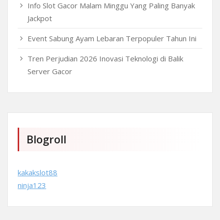
Info Slot Gacor Malam Minggu Yang Paling Banyak
Jackpot
Event Sabung Ayam Lebaran Terpopuler Tahun Ini
Tren Perjudian 2026 Inovasi Teknologi di Balik
Server Gacor
Blogroll
kakakslot88
ninja123